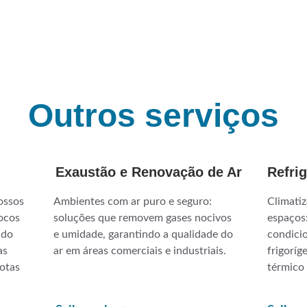
Outros serviços
Exaustão e Renovação de Ar
Refri
ossos 
Ambientes com ar puro e seguro: 
Climatiz
ocos 
soluções que removem gases nocivos 
espaços:
ndo 
e umidade, garantindo a qualidade do 
condicio
as 
ar em áreas comerciais e industriais.
frigoríg
otas 
térmico