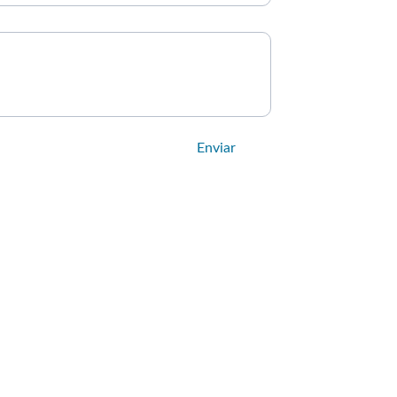
Enviar
TENDEMOS EM TODO O 
RASIL