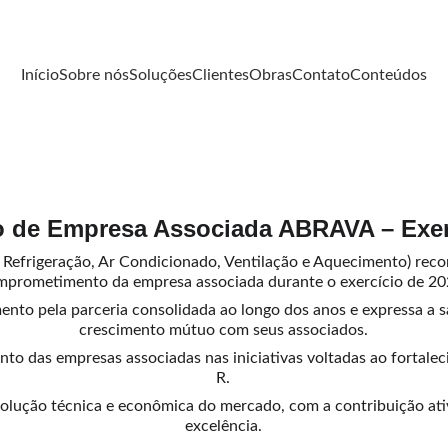
Início
Sobre nós
Soluções
Clientes
Obras
Contato
Conteúdos
do de Empresa Associada ABRAVA – Exer
 Refrigeração, Ar Condicionado, Ventilação e Aquecimento)
 reco
mprometimento da empresa associada durante o exercício de 20
ento pela parceria consolidada ao longo dos anos e expressa a s
crescimento mútuo com seus associados.
o das empresas associadas nas iniciativas voltadas ao fortalec
R.
volução técnica e econômica do mercado, com a contribuição a
excelência.